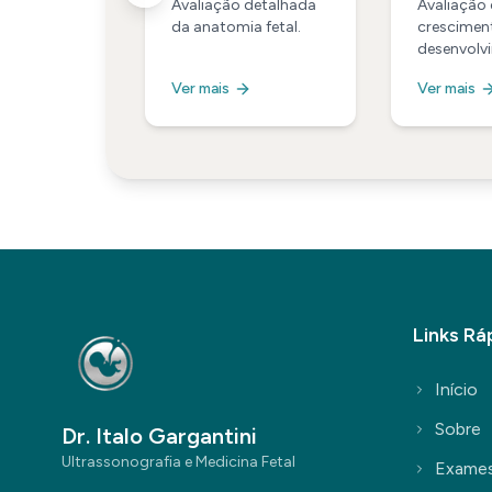
ro
Segundo
Tercei
 da
Avaliação detalhada
Avaliação
cia nucal
da anatomia fetal.
crescimen
tre
Trimestre
Trimes
rcadores de
desenvolvi
no final d
Ver mais
Ver mais
micas.
Links Rá
Início
Sobre
Dr. Italo Gargantini
Ultrassonografia e Medicina Fetal
Exame