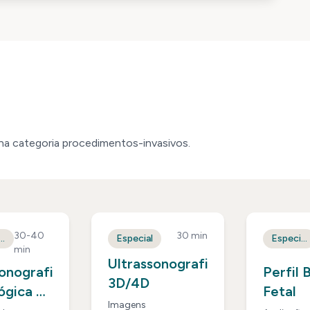
na categoria
procedimentos-invasivos
.
30-40
30 min
rfológico
Especial
Especial
min
Ultrassonografia
sonografia
Perfil 
3D/4D
ógica do
Fetal
Imagens