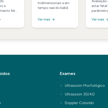
ro
 do
Avaliação
tridimensionais e em
to e
estar fetal
tre
tempo real do bebê.
mento fetal
parâmetr
a gestação.
específico
Ver mais
Ver mais
pidos
Exames
Ultrassom Morfológico
Ultrassom 3D/4D
s
Doppler Colorido