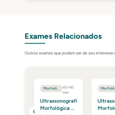
Exames Relacionados
Outros exames que podem ser de seu interesse 
30
40-60
Morfológico
Morfológico
Mo
min
min
sonografia
Ultrassonografia
Ultras
ógica do
Morfológica do
Morfol