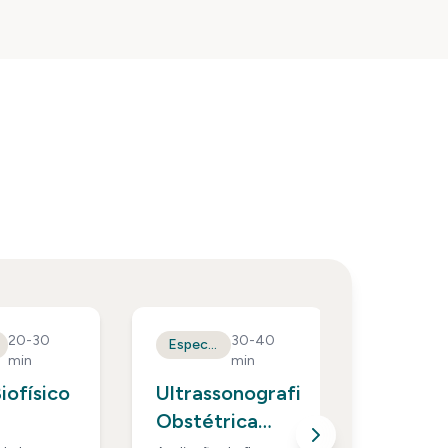
20-30
30-40
Especial
Especial
min
min
Biofísico
Ultrassonografia
Ecocar
Obstétrica
Fetal