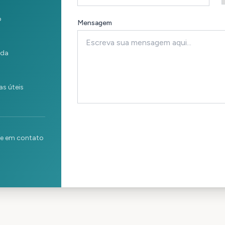
o
Mensagem
ida
s úteis
re em contato